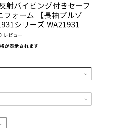
 反射パイピング付きセーフ
ニフォーム 【長袖ブルゾ
931シリーズ WA21931
0 レビュー
春物・夏物
格が表示されます
高視認性作業服
虫よけアイテム
ベストセラー
4000円以下商品
サ