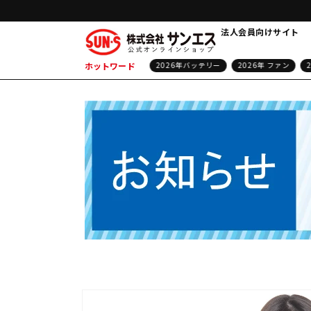
コンテ
ンツに
進む
法人会員向けサイト
ホットワード
マクラスター ファン
空調風神服
2026年バッテリー
2026年 ファン
24V
ワークウェア
半袖ブルゾン
長袖ブ
防寒着
雷神服
長袖タ
商品情
ベストタイプ
EXHEAT
報にス