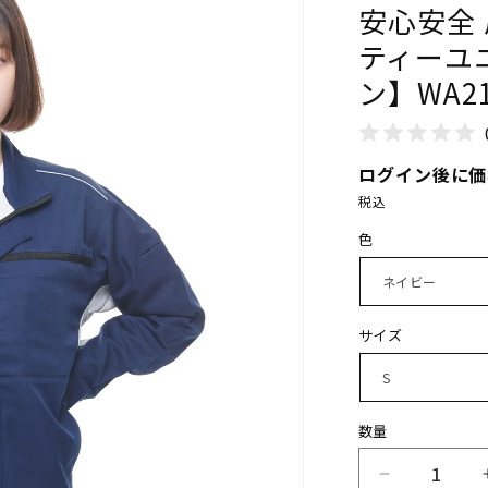
安心安全
ティーユ
ン】WA21
特徴
イプ
通年作業服
ログイン後に価
秋物・冬物
税込
ズ
極寒対応作業服
色
イテム
サイズ
ピックアップ
新商品
OR
各種セット商品
数量
サ