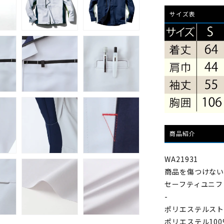
全
サイズ表
反
射
パ
イ
ピ
ン
グ
付
き
商品紹介
セ
ー
WA21931
フ
商品を傷つけな
テ
セーフティユニフ
ィ
-
ー
ポリエステルス
ユ
ポリエステル100