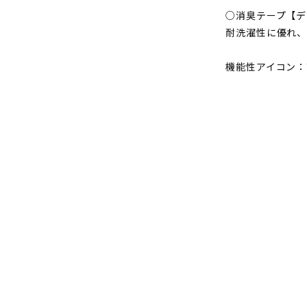
の
○消臭テープ【デ
数
耐洗濯性に優れ
量
を
機能性アイコン：
減
ら
す