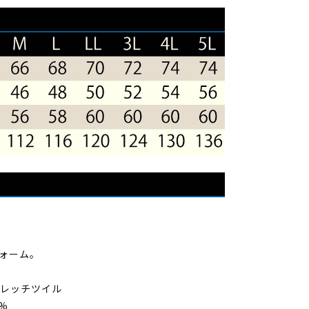
全
反
射
パ
イ
ピ
ン
グ
付
き
セ
ー
フ
い
テ
ォーム。
ィ
ー
トレッチツイル
ユ
%