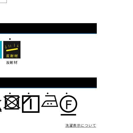
ン
エ
ス
作
業
服
ワ
ー
ッ
反射材
キ
ン
グ
ウ
ェ
ア
安
心
洗濯表示について
安