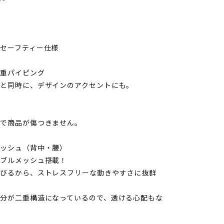
ニ
フ
ォ
ー
セーフティー仕様
ム
【長
二重パイピング
袖
と同時に、デザインのアクセントにも。
ブ
ル
ゾ
どで商品が傷つきません。
ン】
メッシュ（背中・腰）
WA21931
シブルメッシュ搭載！
シ
伸びるから、ストレスフリーな動きやすさに抜群
リ
ー
分が二重構造になっているので、透ける心配もな
ズ
WA21931