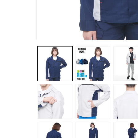
EXHEAT
EXFRO
Food Meister
インセ