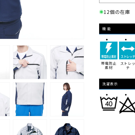
ZEN
ン
12個の在庫
クトシールド
エ
ス
機 能
作
業
服
ワ
ー
帯電防止
ストレ
素材
チ
キ
ン
洗濯表示
グ
ウ
ェ
ア
安
心
安