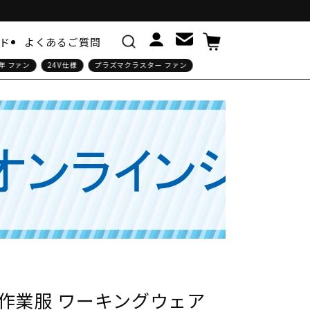
カ
ー
ド
よくあるご質問
ト
ファン
24V仕様
プラズマクラスター ファン
半袖タイプ
つなぎタイプ
インナー・シャツ
冷却ウェア
シャツ・ポロシャツ
 作業服 ワーキングウェア