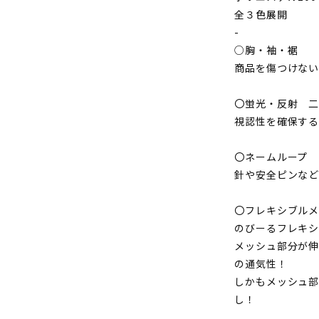
ニ
全３色展開
フ
-
ォ
○胸・袖・裾
ー
商品を傷つけない
ム
【長
〇蛍光・反射 
袖
視認性を確保する
ブ
ル
〇ネームループ
ゾ
針や安全ピンな
ン】
〇フレキシブル
WA21931
のびーるフレキ
シ
メッシュ部分が
リ
の通気性！
ー
しかもメッシュ部
ズ
し！
WA21931