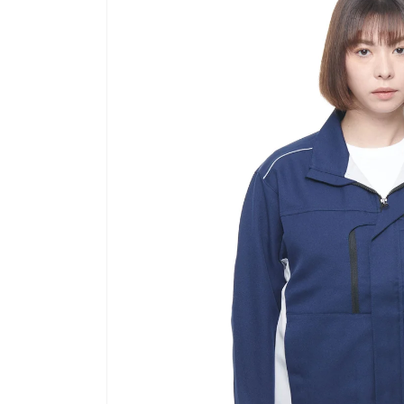
キップ
デバイス・アクセサリー
食品工場用白衣
長袖タイプ
半袖タ
つなぎタイプ
パンツ
キャップ
シュー
エプロンタイプ
小物ア
ブランド
空調風神服
涼神服
SPOTLIGHT
REACT
Jack&Betty
雷神服