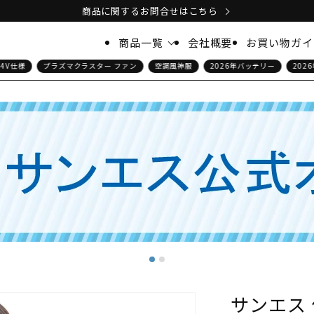
商品に関するお問合せはこちら
商品一覧
会社概要
お買い物ガイ
仕様
プラズマクラスター ファン
空調風神服
2026年バッテリー
2026年 
空調風神服(ファン付きウェア)
ルゾン
長袖タイプ
ベストタイプ
高所作業向け
デバイス・アクセサリー
サービスユニフォーム
イプ
ブルゾン
サンエス
キャップ